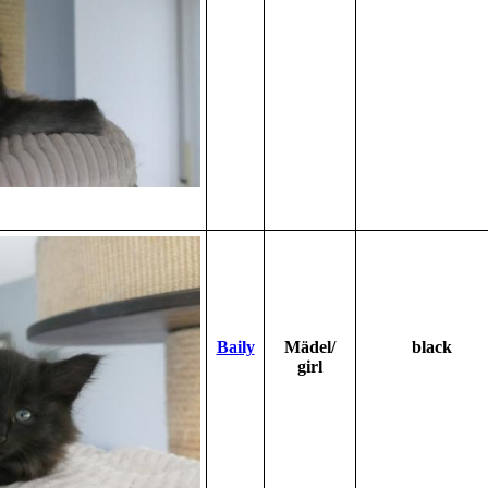
Baily
Mädel/
black
girl