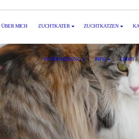
ÜBER MICH
ZUCHTKATER
ZUCHTKATZEN
KA
IN ERINNERUNG
INFO
LINKS