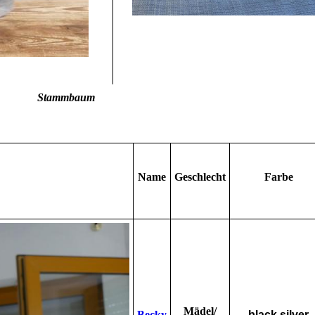
Stammbaum
Name
Geschlecht
Farbe
Mädel/
Be
cky
black silver