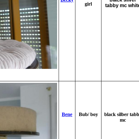
girl
tabby mc whit
Bene
Bub/ boy
black silber tab
mc