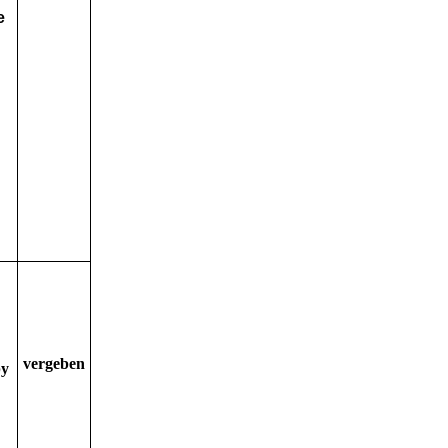
e
vergeben
by